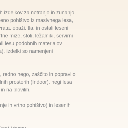
h izdelkov za notranjo in zunanjo
seno pohištvo iz masivnega lesa,
rata, opaži, tla, in ostali leseni
e mize, stoli, ležalniki, servirni
ali lesu podobnih materialov
). Izdelki so namenjeni
, redno nego, zaščito in popravilo
ih prostorih (Indoor), negi lesa
n na plovilih.
nje in vrtno pohištvo) in lesenih