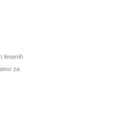
n lesenih
rbimo za