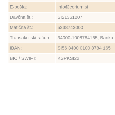
E-pošta:
info@corium.si
Davčna št.:
SI21361207
Matična št.:
5338743000
Transakcijski račun:
34000-1008784165, Banka 
IBAN:
SI56 3400 0100 8784 165
BIC / SWIFT:
KSPKSI22