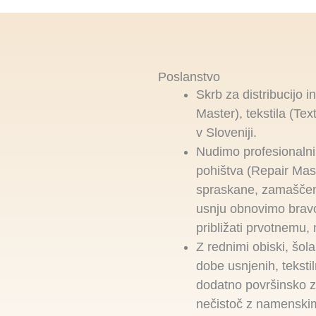
Poslanstvo
Skrb za distribucijo 
Master), tekstila (Tex
v Sloveniji.
Nudimo profesionalni
pohištva (Repair Mas
spraskane, zamaščene
usnju obnovimo bravo
približati prvotnemu
Z rednimi obiski, šol
dobe usnjenih, teksti
dodatno površinsko z
nečistoč z namenskim