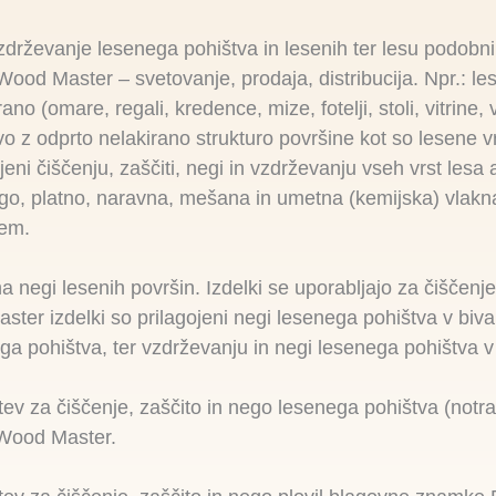
vzdrževanje lesenega pohištva in lesenih ter lesu podobni
d Master – svetovanje, prodaja, distribucija. Npr.: le
ano (omare, regali, kredence, mize, fotelji, stoli, vitrine, v
vo z odprto nelakirano strukturo površine kot so lesene vrtn
eni čiščenju, zaščiti, negi in vzdrževanju vseh vrst lesa 
ago, platno, naravna, mešana in umetna (kemijska) vlakna
cem.
 negi lesenih površin. Izdelki se uporabljajo za čiščenje
er izdelki so prilagojeni negi lesenega pohištva v bivaln
a pohištva, ter vzdrževanju in negi lesenega pohištva v i
stev za čiščenje, zaščito in nego lesenega pohištva (notra
Wood Master.