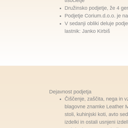
tisočletje
Družinsko podjetje, že 4 gen
Podjetje Corium.d.o.o. je na
V sedanji obliki deluje podje
lastnik: Janko Kirbiš
Dejavnost podjetja
Čiščenje, zaščita, nega in v
blagovne znamke Leather Mas
stoli, kuhinjski koti, avto s
izdelki in ostali usnjeni izd