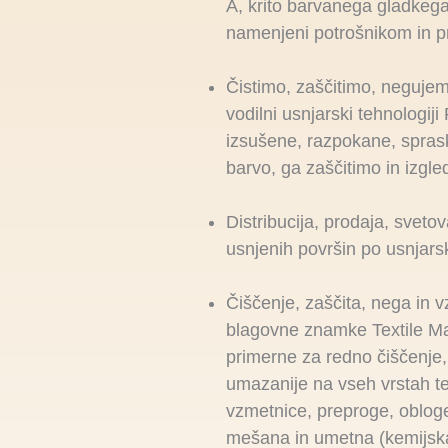
A, krito barvanega gladkega
namenjeni potrošnikom in p
Čistimo, zaščitimo, negujem
vodilni usnjarski tehnologi
izsušene, razpokane, spras
barvo, ga zaščitimo in izgl
Distribucija, prodaja, svetov
usnjenih površin po usnjars
Čiščenje, zaščita, nega in vz
blagovne znamke Textile Mas
primerne za redno čiščenje,
umazanije na vseh vrstah tekst
vzmetnice, preproge, obloge i
mešana in umetna (kemijska