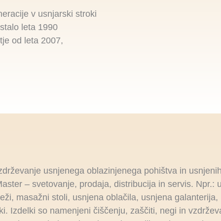
eracije v usnjarski stroki
stalo leta 1990
tje od leta 2007,
zdrževanje usnjenega oblazinjenega pohištva in usnjenih 
ter – svetovanje, prodaja, distribucija in servis. Npr.: 
edeži, masažni stoli, usnjena oblačila, usnjena galanterija
elki. Izdelki so namenjeni čiščenju, zaščiti, negi in vzdrže