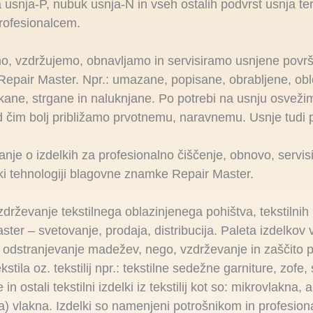
 usnja-P, nubuk usnja-N in vseh ostalih podvrst usnja te
rofesionalcem.
o, vzdržujemo, obnavljamo in servisiramo usnjene površi
ji Repair Master. Npr.: umazane, popisane, obrabljene, o
kane, strgane in naluknjane. Po potrebi na usnju osveži
ed čim bolj približamo prvotnemu, naravnemu. Usnje tudi
anje o izdelkih za profesionalno čiščenje, obnovo, servisi
ki tehnologiji blagovne znamke Repair Master.
drževanje tekstilnega oblazinjenega pohištva, tekstilnih iz
ter – svetovanje, prodaja, distribucija. Paleta izdelkov
 odstranjevanje madežev, nego, vzdrževanje in zaščito p
ila oz. tekstilij npr.: tekstilne sedežne garniture, zofe, s
n ostali tekstilni izdelki iz tekstilij kot so: mikrovlakna,
) vlakna. Izdelki so namenjeni potrošnikom in profesion