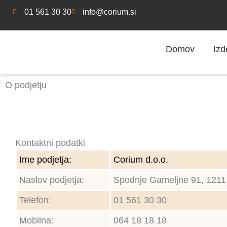
Skip
01 561 30 30
info@corium.si
to
content
Domov
Izd
O podjetju
Kontaktni podatki
Ime podjetja:
Corium d.o.o.
Naslov podjetja:
Spodnje Gameljne 91, 1211
Telefon:
01 561 30 30
Mobilna:
064 18 18 18