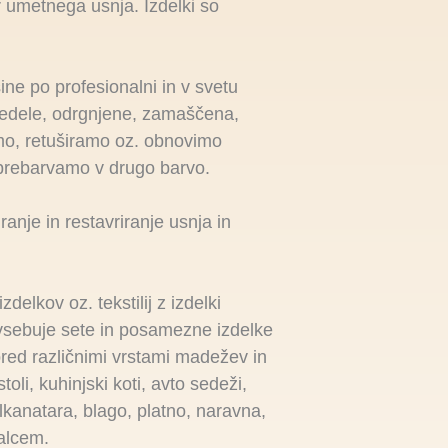
r umetnega usnja. Izdelki so
ne po profesionalni in v svetu
bledele, odrgnjene, zamaščena,
mo, retuširamo oz. obnovimo
 prebarvamo v drugo barvo.
ranje in restavriranje usnja in
delkov oz. tekstilij z izdelki
 vsebuje sete in posamezne izdelke
red različnimi vrstami madežev in
toli, kuhinjski koti, avto sedeži,
 alkanatara, blago, platno, naravna,
alcem.