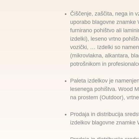
Čiščenje, zaščita, nega in 
uporabo blagovne znamke Woo
furnirano pohištvo ali laminir
izdelki), leseno vrtno pohišt
vozički, … Izdelki so namenj
(mikrovlakna, alkantara, bl
potrošnikom in profesional
Paleta izdelkov je namenjena
lesenega pohištva. Wood Mast
na prostem (Outdoor), vrtneg
Prodaja in distribucija sred
izdelkov blagovne znamke 