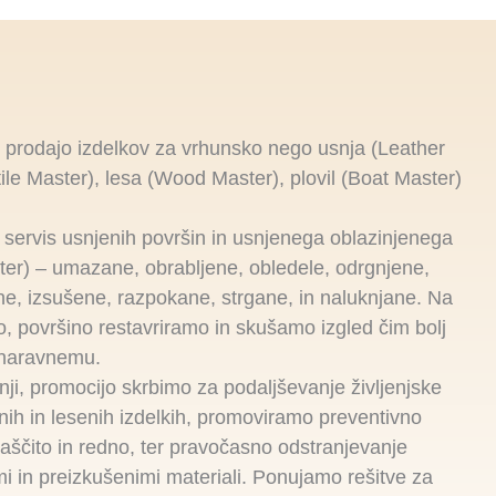
in prodajo izdelkov za vrhunsko nego usnja (Leather
tile Master), lesa (Wood Master), plovil (Boat Master)
 servis usnjenih površin in usnjenega oblazinjenega
ter) – umazane, obrabljene, obledele, odrgnjene,
, izsušene, razpokane, strgane, in naluknjane. Na
, površino restavriramo in skušamo izgled čim bolj
, naravnemu.
anji, promocijo skrbimo za podaljševanje življenjske
lnih in lesenih izdelkih, promoviramo preventivno
aščito in redno, ter pravočasno odstranjevanje
i in preizkušenimi materiali. Ponujamo rešitve za