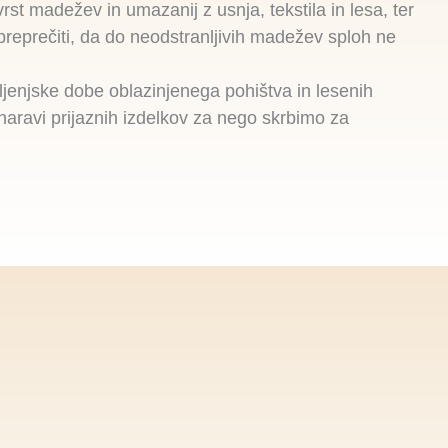
rst madežev in umazanij z usnja, tekstila in lesa, ter
preprečiti, da do neodstranljivih madežev sploh ne
ljenjske dobe oblazinjenega pohištva in lesenih
naravi prijaznih izdelkov za nego skrbimo za