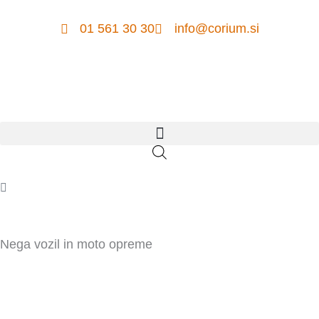
Skip
to
01 561 30 30
info@corium.si
content
Cart
Nega vozil in moto opreme