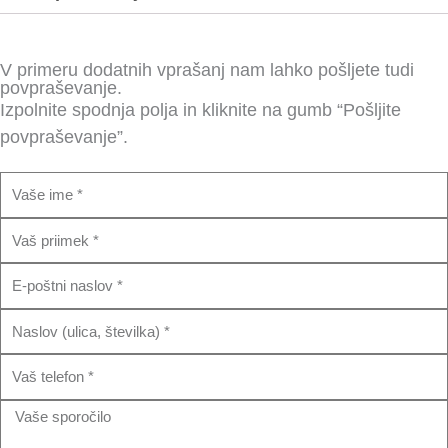
V primeru dodatnih vprašanj nam lahko pošljete tudi
povpraševanje.
Izpolnite spodnja polja in kliknite na gumb “Pošljite
povpraševanje”.
I
m
P
e
r
E
i
m
i
N
a
m
a
i
e
T
s
l
k
e
l
V
l
o
a
e