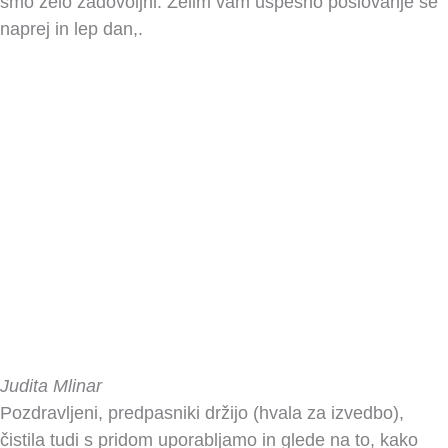
smo zelo zadovoljni. Želim vam uspešno poslovanje še
naprej in lep dan,.
Judita Mlinar
Pozdravljeni, predpasniki držijo (hvala za izvedbo),
čistila tudi s pridom uporabljamo in glede na to, kako