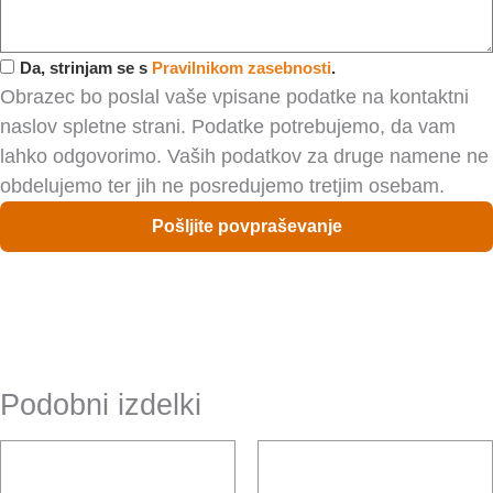
v
š
f
e
o
Da, strinjam se s
Pravilnikom zasebnosti
.
s
n
Obrazec bo poslal vaše vpisane podatke na kontaktni
p
naslov spletne strani. Podatke potrebujemo, da vam
o
lahko odgovorimo. Vaših podatkov za druge namene ne
r
obdelujemo ter jih ne posredujemo tretjim osebam.
o
Pošljite povpraševanje
č
i
l
o
Podobni izdelki