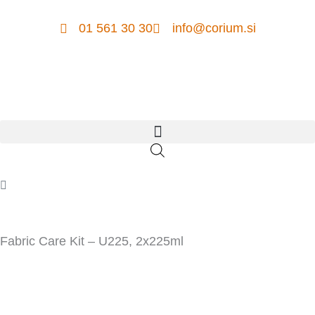
Skip
to
01 561 30 30
info@corium.si
content
Cart
Fabric Care Kit – U225, 2x225ml