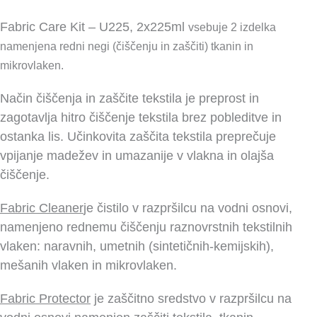
Fabric Care Kit – U225, 2x225ml
vsebuje 2 izdelka
namenjena redni negi (čiščenju in zaščiti) tkanin in
mikrovlaken.
Način čiščenja in zaščite tekstila je preprost in
zagotavlja hitro čiščenje tekstila brez pobleditve in
ostanka lis. Učinkovita zaščita tekstila preprečuje
vpijanje madežev in umazanije v vlakna in olajša
čiščenje.
Fabric Cleaner
je čistilo v razpršilcu na vodni osnovi,
namenjeno rednemu čiščenju raznovrstnih tekstilnih
vlaken: naravnih, umetnih (sintetičnih-kemijskih),
mešanih vlaken in mikrovlaken.
Fabric Protector
je zaščitno sredstvo v razpršilcu na