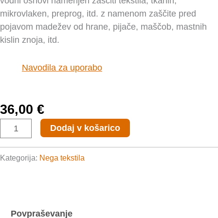
vodni osnovi namenjen zaščiti tekstila, tkanin,
mikrovlaken, preprog, itd. z namenom zaščite pred
pojavom madežev od hrane, pijače, maščob, mastnih
kislin znoja, itd.
Navodila za uporabo
36,00
€
Fabric
Dodaj v košarico
Care
Kit
Kategorija:
Nega tekstila
-
U225,
2x225ml
količina
Povpraševanje