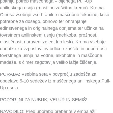
pokritju potreb maščenega – oljenega Pull-Up
anilinskega usnja (mastilno zaščitna krema). Krema
Oleosa vsebuje vse hranilne maščobne tekočine, ki so
potrebne za dosego, obnovo ter ohranjanje
edinstvenega in originalnega oprijema ter učinka na
tovrstnem anilinskem usnju (mehkoba, prožnost,
elastičnost, naraven izgled, lep lesk). Krema vsebuje
dodatke za vzpostavitev odlične zaščite in odpornosti
tovrstnega usnja na vodne, alkoholne in maščobne
madeže, s čimer zagotavlja veliko lažje čiščenje.
PORABA: Vsebina seta v povprečju zadošča za
obdelavo 5-10 sedežev iz maščenega anilinskega Pull-
Up usnja.
POZOR: NI ZA NUBUK, VELUR IN SEMIŠ!
NAVODILO: Pred uporabo preberite v embalaži