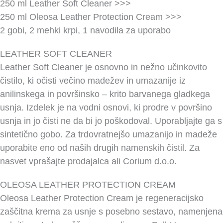
250 ml Leather Soft Cleaner >>>
250 ml Oleosa Leather Protection Cream >>>
2 gobi, 2 mehki krpi, 1 navodila za uporabo
LEATHER SOFT CLEANER
Leather Soft Cleaner je osnovno in nežno učinkovito
čistilo, ki očisti večino madežev in umazanije iz
anilinskega in površinsko – krito barvanega gladkega
usnja. Izdelek je na vodni osnovi, ki prodre v površino
usnja in jo čisti ne da bi jo poškodoval. Uporabljajte ga s
sintetično gobo. Za trdovratnejšo umazanijo in madeže
uporabite eno od naših drugih namenskih čistil. Za
nasvet vprašajte prodajalca ali Corium d.o.o.
OLEOSA LEATHER PROTECTION CREAM
Oleosa Leather Protection Cream je regeneracijsko
zaščitna krema za usnje s posebno sestavo, namenjena