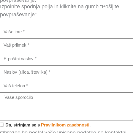
Izpolnite spodnja polja in kliknite na gumb “Pošljite
povpraševanje”.
I
m
P
e
r
E
i
m
i
N
a
m
a
i
e
T
s
l
k
e
l
V
l
o
a
e
v
š
f
e
o
Da, strinjam se s
Pravilnikom zasebnosti
.
s
n
Obrazec bo poslal vaše vpisane podatke na kontaktni