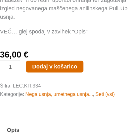
madežev in ob redni uporabi ohranja ter zagotavlja
izgled negovanega maščenega anilinskega Pull-Up
usnja.
VEČ… glej spodaj v zavihek “Opis”
36,00
€
Oleosa
Dodaj v košarico
Leather
Care
Šifra:
LEC.KIT.334
Kit
Kategorije:
Nega usnja, umetnega usnja...
,
Seti (vsi)
-
LM250,
2x250ml
količina
Opis