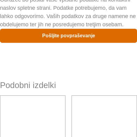
p
naslov spletne strani. Podatke potrebujemo, da vam
o
lahko odgovorimo. Vaših podatkov za druge namene ne
r
obdelujemo ter jih ne posredujemo tretjim osebam.
o
Pošljite povpraševanje
č
i
l
o
Podobni izdelki