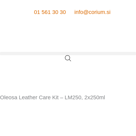
Skip
to
01 561 30 30
info@corium.si
content
Cart
Oleosa Leather Care Kit – LM250, 2x250ml