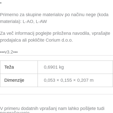
•
Primerno za skupine materialov po načinu nege (koda
materiala): L-AO, L-AW
Za več informacij poglejte priložena navodila, vprašajte
prodajalca ali pokličite Corium d.o.o.
•••v3.2•••
Teža
0,6901 kg
Dimenzije
0,053 × 0,155 × 0,207 m
V primeru dodatnih vprašanj nam lahko pošljete tudi
povpraševanje.