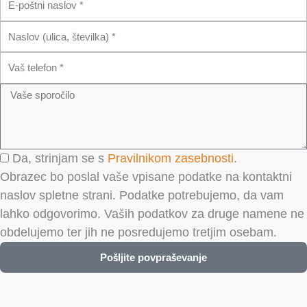
i
m
i
N
a
m
a
i
e
T
s
l
k
e
l
V
l
o
a
e
v
š
f
e
o
Da, strinjam se s
Pravilnikom zasebnosti
.
s
n
Obrazec bo poslal vaše vpisane podatke na kontaktni
p
naslov spletne strani. Podatke potrebujemo, da vam
o
lahko odgovorimo. Vaših podatkov za druge namene ne
r
obdelujemo ter jih ne posredujemo tretjim osebam.
o
č
Pošljite povpraševanje
i
l