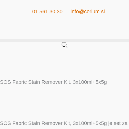
Skip
to
01 561 30 30
info@corium.si
content
Cart
SOS Fabric Stain Remover Kit, 3x100ml+5x5g
SOS Fabric Stain Remover Kit, 3x100ml+5x5g je set za