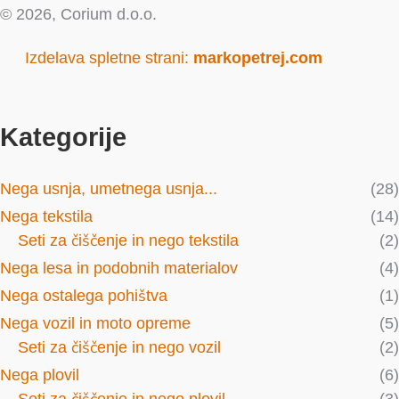
© 2026, Corium d.o.o.
Izdelava spletne strani:
markopetrej.com
Kategorije
Nega usnja, umetnega usnja...
(28)
Nega tekstila
(14)
Seti za čiščenje in nego tekstila
(2)
Nega lesa in podobnih materialov
(4)
Nega ostalega pohištva
(1)
Nega vozil in moto opreme
(5)
Seti za čiščenje in nego vozil
(2)
Nega plovil
(6)
Seti za čiščenje in nego plovil
(3)