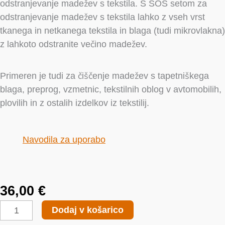
odstranjevanje madežev s tekstila. S SOS setom za
odstranjevanje madežev s tekstila lahko z vseh vrst
tkanega in netkanega tekstila in blaga (tudi mikrovlakna)
z lahkoto odstranite večino madežev.
Primeren je tudi za čiščenje madežev s tapetniškega
blaga, preprog, vzmetnic, tekstilnih oblog v avtomobilih,
plovilih in z ostalih izdelkov iz tekstilij.
Navodila za uporabo
36,00
€
SOS
Dodaj v košarico
Fabric