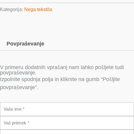
Stain
Kategorija:
Nega tekstila
Remover
Kit,
3x100ml+5x5g
količina
Povpraševanje
V primeru dodatnih vprašanj nam lahko pošljete tudi
povpraševanje.
Izpolnite spodnja polja in kliknite na gumb “Pošljite
povpraševanje”.
I
m
P
e
r
E